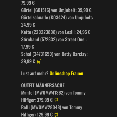
79,99 €
Gürtel (G01516) von Umjubelt: 39,99 €
Gürtelschnalle (K03424) von Umjubelt:
24,99 €
Kette (220223808) von Leslii: 24,95 €
Stirnband (572832) von Street One :
17,99 €
Schal (34731650) von Betty Barclay:
39,99 €
🛒
Lust auf mehr?
Onlineshop Frauen
OUTFIT MÄNNERSACHE
Mantel (MW0MW41362) von Tommy
Hilfiger: 379,99 €
🛒
Rolli (MW0MW28048) von Tommy
Hilfiger: 129,99 €
🛒